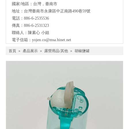
國家/地區：台灣，臺南市
地址：
台灣臺南市永康區中正南路490巷59號
電話：886-6-2535536
傳真：886-6-2531323
聯絡人：陳素心 小姐
電子信箱：
yojen.co@msa.hinet.net
首頁
»
產品展示
»
露營用品/其他
»
胡椒鹽罐