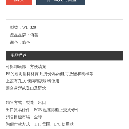
型號：
WL-329
產品品牌：
侑蓁
顏色：
綠色
產品描述
可拆卸底部，方便填充
PS的透明塑料材質,瓶身分為兩側,可放鹽和胡椒等
上蓋有孔,方便兩種調味料使用
適合露營或登山及野炊
銷售方式：製造、出口
出口貿易條件：FOB 起運港船上交貨條件
銷售目標市場：全球
詢價付款方式：T.T. 電匯、L/C 信用狀