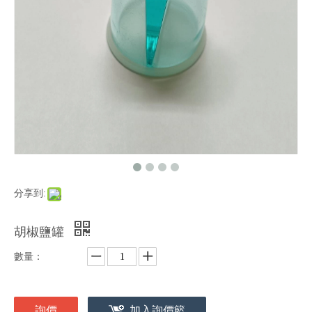
分享到:
胡椒鹽罐
數量：
詢價
加入詢價籃